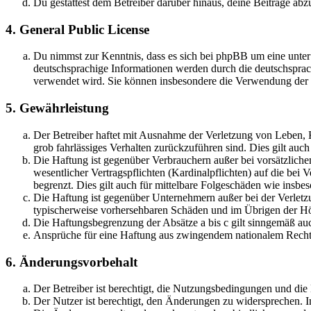
Du gestattest dem Betreiber darüber hinaus, deine Beiträge abz
4. General Public License
Du nimmst zur Kenntnis, dass es sich bei phpBB um eine unter
deutschsprachige Informationen werden durch die deutschspr
verwendet wird. Sie können insbesondere die Verwendung der S
5. Gewährleistung
Der Betreiber haftet mit Ausnahme der Verletzung von Leben, Kö
grob fahrlässiges Verhalten zurückzuführen sind. Dies gilt au
Die Haftung ist gegenüber Verbrauchern außer bei vorsätzlich
wesentlicher Vertragspflichten (Kardinalpflichten) auf die be
begrenzt. Dies gilt auch für mittelbare Folgeschäden wie ins
Die Haftung ist gegenüber Unternehmern außer bei der Verletzu
typischerweise vorhersehbaren Schäden und im Übrigen der Höh
Die Haftungsbegrenzung der Absätze a bis c gilt sinngemäß auc
Ansprüche für eine Haftung aus zwingendem nationalem Recht 
6. Änderungsvorbehalt
Der Betreiber ist berechtigt, die Nutzungsbedingungen und di
Der Nutzer ist berechtigt, den Änderungen zu widersprechen. I