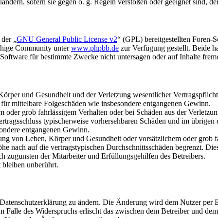
uändern, sofern sie gegen o. g. Regeln verstoßen oder geeignet sind, 
 der „
GNU General Public License v2
“ (GPL) bereitgestellten Foren-
achige Community unter
www.phpbb.de
zur Verfügung gestellt. Beide h
oftware für bestimmte Zwecke nicht untersagen oder auf Inhalte frem
rper und Gesundheit und der Verletzung wesentlicher Vertragspflichten
ch für mittelbare Folgeschäden wie insbesondere entgangenen Gewinn.
em oder grob fahrlässigem Verhalten oder bei Schäden aus der Verletz
i Vertragsschluss typischerweise vorhersehbaren Schäden und im übrigen
besondere entgangenen Gewinn.
ng von Leben, Körper und Gesundheit oder vorsätzlichem oder grob fah
e nach auf die vertragstypischen Durchschnittsschäden begrenzt. Dies
h zugunsten der Mitarbeiter und Erfüllungsgehilfen des Betreibers.
bleiben unberührt.
e Datenschutzerklärung zu ändern. Die Änderung wird dem Nutzer per E-
m Falle des Widerspruchs erlischt das zwischen dem Betreiber und dem 